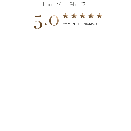
Lun - Ven: 9h - 17h
5.0
from 200+ Reviews
(514) 664-2076
Consultation
© 2026 Dr. James Lee Plastic Surgery | Tous droits réservés
Plan de site
|
Politique de confidentialité
|
Accessibilité
|
Avis
concernant la base de données des paiements ouverts
Accessibilité
: Si vous êtes une personne malvoyante ou vous avez tout
autre limitation et vous souhaitez discuter des mesures d’adaptation
disponibles pour accéder à notre site Web, veuillez appeler notre clinique
au
(514) 664-2076
.