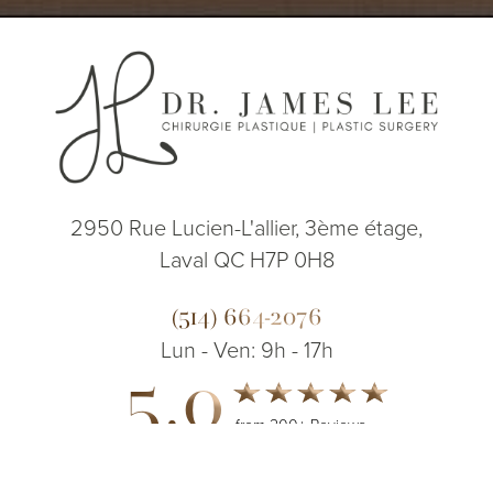
2950 Rue Lucien-L'allier, 3ème étage,
Laval QC H7P 0H8
(514) 664-2076
Lun - Ven: 9h - 17h
5.0
from 200+ Reviews
(514) 664-2076
Consultation