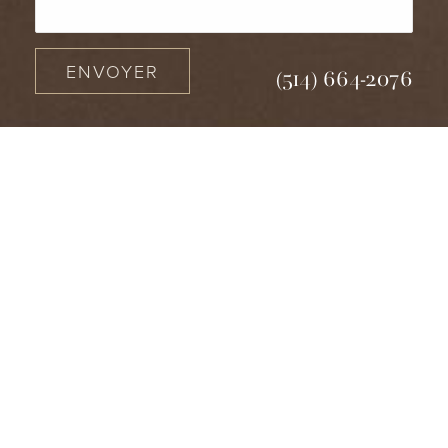
ENVOYER
(514) 664-2076
(514) 664-2076
Consultation
2950 Rue Lucien-L'allier, 3ème étage,
Laval QC H7P 0H8
(514) 664-2076