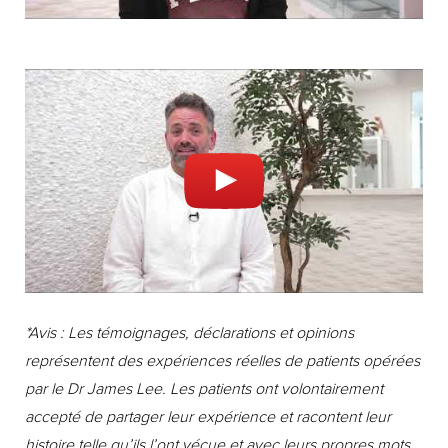
t
a
a
k
c
t
t
f
c
p
a
t
*Avis : Les témoignages, déclarations et opinions
t
représentent des expériences réelles de patients opérées
h
par le Dr James Lee. Les patients ont volontairement
o
accepté de partager leur expérience et racontent leur
w
histoire telle qu’ils l’ont vécue et avec leurs propres mots.