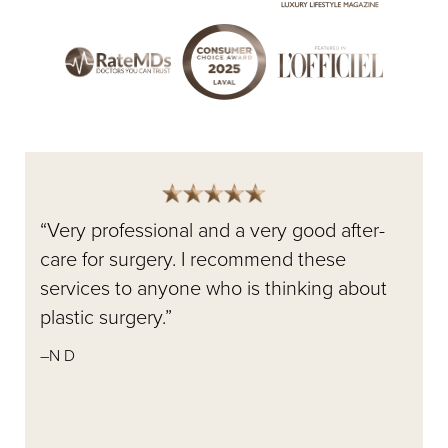
“Very professional and a very good after-
“
care for surgery. I recommend these
N
services to anyone who is thinking about
e
plastic surgery.”
w
i
–N D
a
g
a