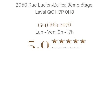
2950 Rue Lucien-L'allier, 3ème étage,
Laval QC H7P 0H8
(514) 664-2076
Lun - Ven: 9h - 17h
5.0
from 200+ Reviews
(514) 664-2076
Consultation
© 2026 Dr. James Lee Plastic Surgery | Tous droits réservés
Plan de site
|
Politique de confidentialité
|
Accessibilité
|
Avis
concernant la base de données des paiements ouverts