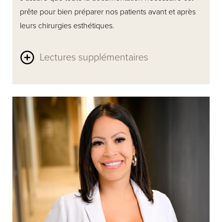
prête pour bien préparer nos patients avant et après
leurs chirurgies esthétiques.
Lectures supplémentaires
Avec huit ans d’expérience en tant que traductrice,
elle apporte à son rôle de solides compétences en
communication et une grande attention aux détails.
Reconnue pour son approche chaleureuse et
accueillante, elle est toujours heureuse
d’accompagner nos patients et veille à ce qu’ils se
sentent à l’aise, bien informés et véritablement bien
soutenus tout au long de leur parcours à la clinique.