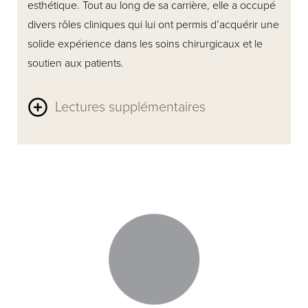
esthétique. Tout au long de sa carrière, elle a occupé
divers rôles cliniques qui lui ont permis d’acquérir une
solide expérience dans les soins chirurgicaux et le
soutien aux patients.
Lectures supplémentaires
En tant qu’infirmière clinicienne dans l’équipe du Dr
Lee, Shabana accompagne les patients tout au long
de leur parcours chirurgical. Spécialiste des soins
chirurgicaux et postopératoires, elle aide à assurer
une préparation adéquate avant l'opération et un
soutien continu pendant leur rétablissement.
Shabana se distingue par son approche chaleureuse
et attentive, ainsi que par son engagement envers les