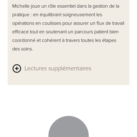
Michelle joue un rôle essentiel dans la gestion de la
pratique : en équilibrant soigneusement les
opérations en coulisses pour assurer un flux de travail
efficace tout en soutenant un parcours patient bien
coordonné et cohérent à travers toutes les étapes
des soins.
Lectures supplémentaires
En étroite collaboration avec le Dr Lee, elle transforme
ses idées en réalité et s’assure que l’expérience
globale reflète le service, le professionnalisme et
l’attention aux détails de la clinique. Reconnue pour
sa débrouillardise, son esprit d’équipe et sa passion,
elle est fière de soutenir son équipe tout en veillant