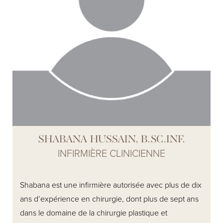
au maintien de l’approche haut de gamme de la
clinique dans l’ensemble de ses activités. Ayant déjà
travaillé avec un dermatologue cosmétique et de
chirurgiens plasticiens renommés, son expertise et
son dévouement sont inestimables pour notre équipe
et les soins exceptionnels que nous offrons.
SHABANA HUSSAIN, B.SC.INF.
INFIRMIÈRE CLINICIENNE
Shabana est une infirmière autorisée avec plus de dix
ans d’expérience en chirurgie, dont plus de sept ans
dans le domaine de la chirurgie plastique et