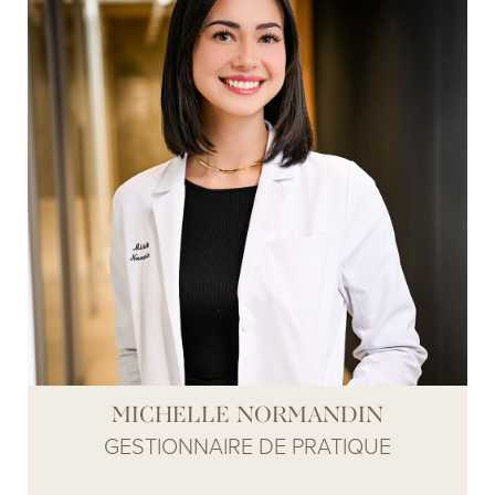
esthétique. Elle veillera à ce que vous soyez bien
informé de ce qui vous attend avant, pendant et
après toute intervention esthétique. Sa
compréhension de la façon dont la chirurgie peut
affecter une personne physiquement et
émotionnellement aide les patients à se sentir en
confiance pour aller de l’avant avec leur décision de
faire un changement. Gelsy estime que les soins
personnalisés sont essentiels et sera à vos côtés à
chaque étape pour s’assurer que votre expérience
de la chirurgie plastique se déroule sans encombre.
MICHELLE NORMANDIN
GESTIONNAIRE DE PRATIQUE