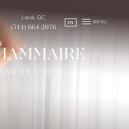
Laval, QC
MENU
EN
(514) 664-2076
 MAMMAIRE
IENT 05