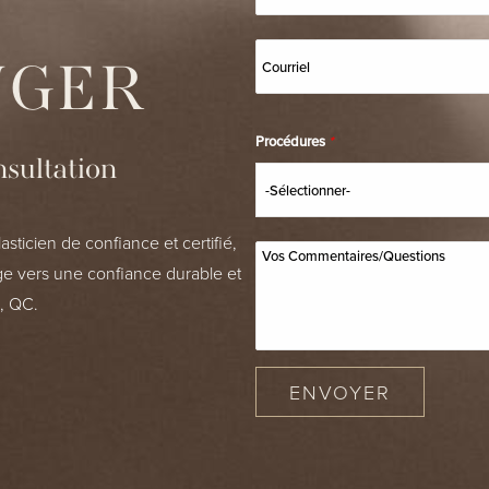
NGER
Procédures
*
sultation
asticien de confiance et certifié,
e vers une confiance durable et
, QC.
ENVOYER