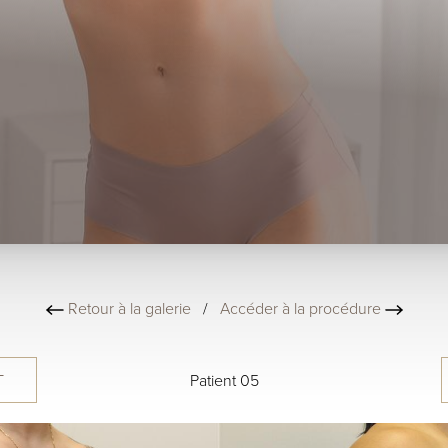
Retour à la galerie
/
Accéder à la procédure
T
Patient 05