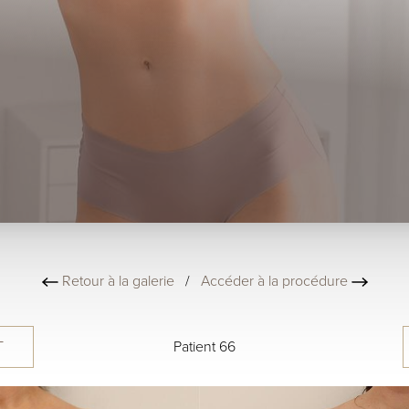
Retour à la galerie
/
Accéder à la procédure
T
Patient 66