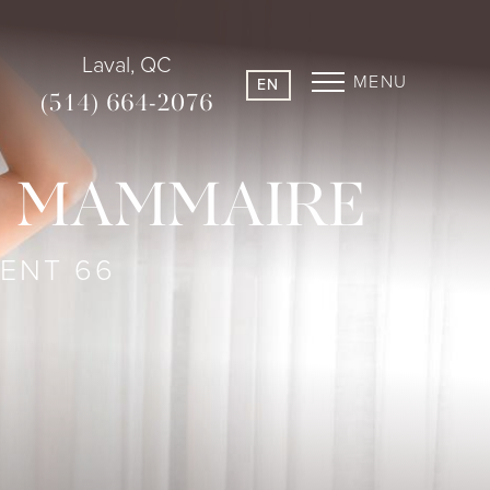
Laval, QC
MENU
EN
(514) 664-2076
N MAMMAIRE
IENT 66