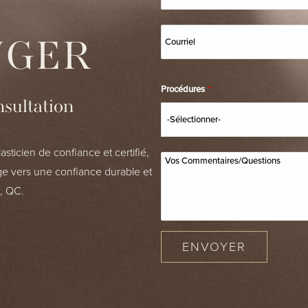
NGER
Procédures
*
sultation
asticien de confiance et certifié,
e vers une confiance durable et
, QC.
ENVOYER