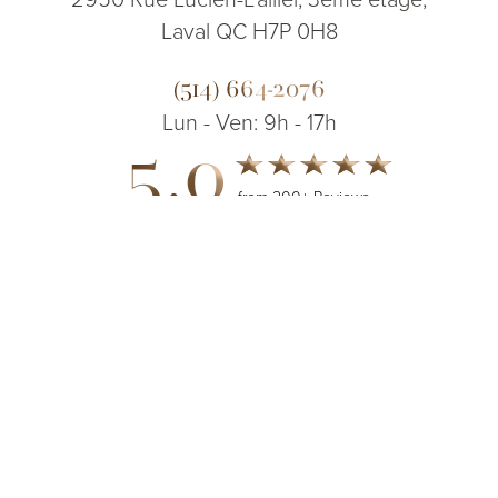
Laval QC H7P 0H8
(514) 664-2076
Lun - Ven: 9h - 17h
5.0
from 200+ Reviews
(514) 664-2076
Consultation
© 2026 Dr. James Lee Plastic Surgery | Tous droits réservés
Plan de site
|
Politique de confidentialité
|
Accessibilité
|
Avis
concernant la base de données des paiements ouverts