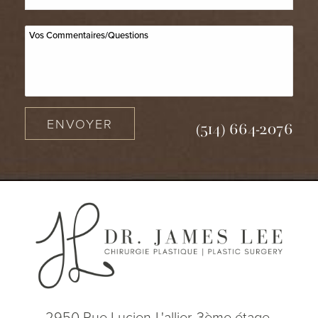
ENVOYER
(514) 664-2076
2950 Rue Lucien-L'allier, 3ème étage,