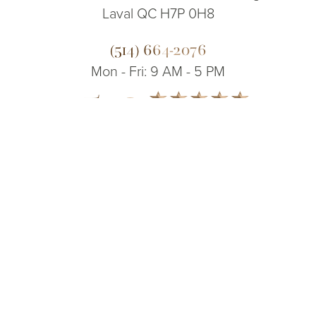
Laval QC H7P 0H8
(514) 664-2076
Mon - Fri: 9 AM - 5 PM
5.0
(514) 664-2076
Consulta
from 200+ Reviews
© 2026 Dr. James Lee Plastic Surgery | All Rights Reserved
Sitemap
|
Privacy Policy
|
Accessibility
|
Notice of Open Payment
Database
Accessibility:
If you are visually impaired or have some other impairment